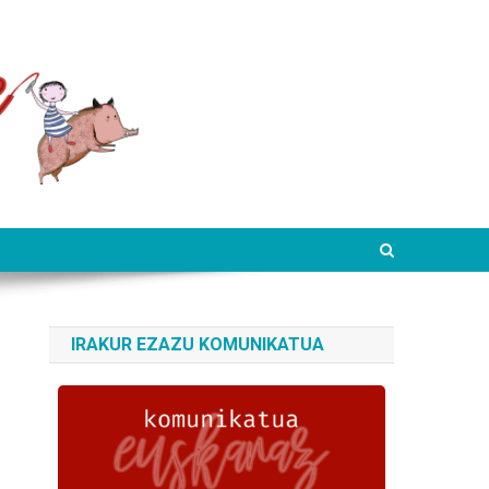
IRAKUR EZAZU KOMUNIKATUA