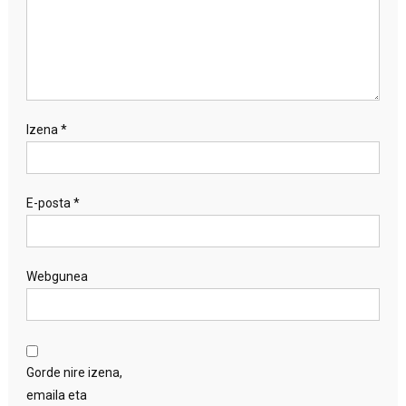
Izena
*
E-posta
*
Webgunea
Gorde nire izena,
emaila eta