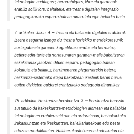
teknologiko auditagarri, berrerabilgarri, libre eta gardenak
Hezkuntz
erabiliz soilik lortu baitaiteke, eta tresna digitalen integrazio
Librezalet
pedagogikorako esparru batean oinarrituta egin beharko baita.
7. artikulua. Jakin. 4.— Tresna eta baliabide digitalen erabilerak
izaera osagarria izango du, tresna horiekiko mendekotasunik
sortu gabe eta garapen kognitiboa zainduz eta bermatuz,
betiere adin-tarte eta nortasunaren garapen-maila bakoitzaren
eskakizunak jasotzen dituen esparru pedagogiko batean
kokatuta, eta baliatuz, harrimenaren pizgarriarekin batera,
hezkuntza-sistemako etapa bakoitzean ikasleek beren buruei
egiten dizkieten galderei erantzuteko pedagogia-dinamikez.
75. artikulua. Hezkuntza-berrikuntza. 3.— Berrikuntza bereziki
sustatuko da irakaskuntza-metodologien alorrean eta baliabide
teknologikoen erabilera etikoan eta arduratsuan, bai bakarkako
irakaskuntzan eta ikaskuntzan, bai elkarlanekoan edo beste
edozein modalitatetan. Halaber, ikastetxearen kudeaketan eta