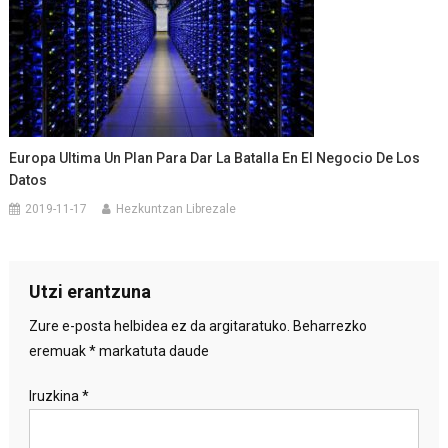
Europa Ultima Un Plan Para Dar La Batalla En El Negocio De Los
Datos
2019-11-17
Hezkuntzan Librezale
Utzi erantzuna
Zure e-posta helbidea ez da argitaratuko.
Beharrezko
eremuak
*
markatuta daude
Iruzkina
*