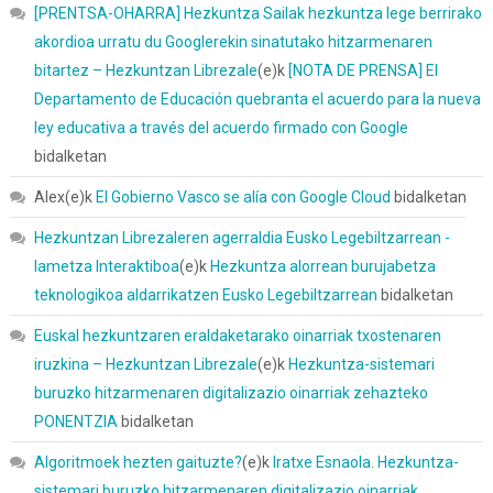
[PRENTSA-OHARRA] Hezkuntza Sailak hezkuntza lege berrirako
akordioa urratu du Googlerekin sinatutako hitzarmenaren
bitartez – Hezkuntzan Librezale
(e)k
[NOTA DE PRENSA] El
Departamento de Educación quebranta el acuerdo para la nueva
ley educativa a través del acuerdo firmado con Google
bidalketan
Alex
(e)k
El Gobierno Vasco se alía con Google Cloud
bidalketan
Hezkuntzan Librezaleren agerraldia Eusko Legebiltzarrean -
Iametza Interaktiboa
(e)k
Hezkuntza alorrean burujabetza
teknologikoa aldarrikatzen Eusko Legebiltzarrean
bidalketan
Euskal hezkuntzaren eraldaketarako oinarriak txostenaren
iruzkina – Hezkuntzan Librezale
(e)k
Hezkuntza-sistemari
buruzko hitzarmenaren digitalizazio oinarriak zehazteko
PONENTZIA
bidalketan
Algoritmoek hezten gaituzte?
(e)k
Iratxe Esnaola. Hezkuntza-
sistemari buruzko hitzarmenaren digitalizazio oinarriak