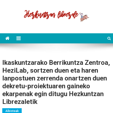
Skip
to
content
Hezkuntzan Librezale
Ikaskuntzarako Berrikuntza Zentroa,
HeziLab, sortzen duen eta haren
lanpostuen zerrenda onartzen duen
dekretu-proiektuaren gaineko
ekarpenak egin ditugu Hezkuntzan
Librezaletik
Albisteak