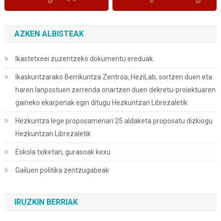
AZKEN ALBISTEAK
Ikastetxeei zuzentzeko dokumentu ereduak
Ikaskuntzarako Berrikuntza Zentroa, HeziLab, sortzen duen eta
haren lanpostuen zerrenda onartzen duen dekretu-proiektuaren
gaineko ekarpenak egin ditugu Hezkuntzan Librezaletik
Hezkuntza lege proposamenari 25 aldaketa proposatu dizkiogu
Hezkuntzan Librezaletik
Eskola txiketan, gurasoak kexu
Gailuen politika zentzugabeak
IRUZKIN BERRIAK