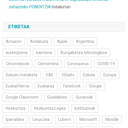
zehazteko PONENTZIA
bidalketan
ETIKETAK
Amazon
Andaluzia
Apple
Argentina
aurkezpena
baimena
Burujabetza teknologikoa
Chromebook
Clementina
Coronavirus
COVID-19
Datuen metaketa
EAE
ElSalto
Eskola
Europa
Euskal Herria
Euskaraz
Facebook
Google
Google Classroom
Guadalinex
Gurasoak
Hezkuntza
Hezkuntza Legea
Instituzioak
Iparraldea
LinuxJaia
Luberri
Microsoft
Moodle