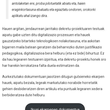
antolaketan ere, proba pilotuetatik abiatu eta, haien
eraginkortasuna ebaluatu eta egiaztatu ondoren, orokorki
aplikatu ahal izango dira.
Hauen argitan, jendaurrean jarritako dekretu-proiektuaren testuak
aipatu gabe uzten ditu digitalizazio prozesuen eta hauek
gauzatzeko bitarteko teknologikoen nolakotasuna, eta askotan
bigarren maila batean geratzen da beharrezko duten justifikazio
pedagogikoa, digitalizazioa bera helburu (eta ez bide) bihurtuz. Ez
da hau legearen testuaren izpiritua, eta dekretu-proiektu honek oro
har harekin lerrokatzea falta duela estimatzen da.
Aurkeztutako dokumentuan jasotzen ditugun gutxieneko ekarpen
hauek, aipatu bezala, legeak markatutako norabide horretatik
gehien desbideratzen diren artikulu eta puntuak legearen xedera
berbideratzea dute helburu.
Ikusi ekarpenen dokumentua