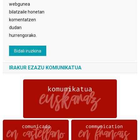
webgunea
bilatzaile honetan
komentatzen
dudan
hurrengorako.
IRAKUR EZAZU KOMUNIKATUA