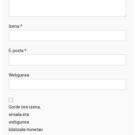
Izena
*
E-posta
*
Webgunea
Gorde nire izena,
emaila eta
webgunea
bilatzaile honetan