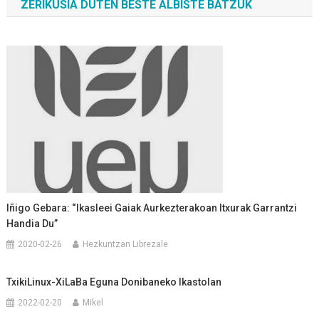
ZERIKUSIA DUTEN BESTE ALBISTE BATZUK
nabigatu
Iñigo Gebara: “Ikasleei Gaiak Aurkezterakoan Itxurak Garrantzi
Handia Du”
2020-02-26
Hezkuntzan Librezale
TxikiLinux-XiLaBa Eguna Donibaneko Ikastolan
2022-02-20
Mikel