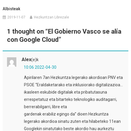
Albisteak
2019-11-07
Hezkuntzan Librezale
1 thought on “
El Gobierno Vasco se alía
con Google Cloud
”
Alex
(e)k
10:06 2022-04-30
Apirilaren 7an Hezkuntza legerako akordioan PNV eta
PSOE “Eraldaketarako eta inklusiorako digitalizazioa…
ikasleen eskubide digitalak eta pribatutasuna
errespetatuz eta bitarteko teknologiko auditagarri,
berrerabilgarri, libre eta
gardenak erabiliz egingo da” dioen Hezkuntza
legerako akordioa sinatu zuten eta hilabeteko 11ean
Googlekin sinatutako beste akordio hau aurkeztu