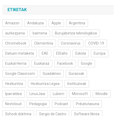
ETIKETAK
Amazon
Andaluzia
Apple
Argentina
aurkezpena
baimena
Burujabetza teknologikoa
Chromebook
Clementina
Coronavirus
COVID-19
Datuen metaketa
EAE
ElSalto
Eskola
Europa
Euskal Herria
Euskaraz
Facebook
Google
Google Classroom
Guadalinex
Gurasoak
Hezkuntza
Hezkuntza Legea
Instituzioak
Iparraldea
LinuxJaia
Luberri
Microsoft
Moodle
Nextcloud
Pedagogia
Podcast
Pribatutasuna
Schock doktrina
Sergio de Castro
Software librea