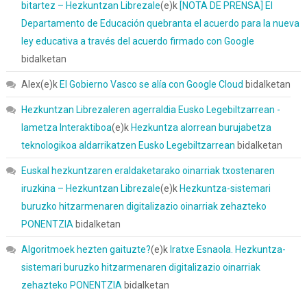
bitartez – Hezkuntzan Librezale
(e)k
[NOTA DE PRENSA] El
Departamento de Educación quebranta el acuerdo para la nueva
ley educativa a través del acuerdo firmado con Google
bidalketan
Alex
(e)k
El Gobierno Vasco se alía con Google Cloud
bidalketan
Hezkuntzan Librezaleren agerraldia Eusko Legebiltzarrean -
Iametza Interaktiboa
(e)k
Hezkuntza alorrean burujabetza
teknologikoa aldarrikatzen Eusko Legebiltzarrean
bidalketan
Euskal hezkuntzaren eraldaketarako oinarriak txostenaren
iruzkina – Hezkuntzan Librezale
(e)k
Hezkuntza-sistemari
buruzko hitzarmenaren digitalizazio oinarriak zehazteko
PONENTZIA
bidalketan
Algoritmoek hezten gaituzte?
(e)k
Iratxe Esnaola. Hezkuntza-
sistemari buruzko hitzarmenaren digitalizazio oinarriak
zehazteko PONENTZIA
bidalketan