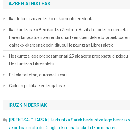
AZKEN ALBISTEAK
Ikastetxeei zuzentzeko dokumentu ereduak
Ikaskuntzarako Berrikuntza Zentroa, HeziLab, sortzen duen eta
haren lanpostuen zerrenda onartzen duen dekretu-proiektuaren
gaineko ekarpenak egin ditugu Hezkuntzan Librezaletik
Hezkuntza lege proposamenari 25 aldaketa proposatu dizkiogu
Hezkuntzan Librezaletik
Eskola txiketan, gurasoak kexu
Gailuen politika zentzugabeak
IRUZKIN BERRIAK
[PRENTSA-OHARRA] Hezkuntza Sailak hezkuntza lege berrirako
akordioa urratu du Googlerekin sinatutako hitzarmenaren