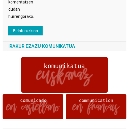
komentatzen
dudan
hurrengorako.
IRAKUR EZAZU KOMUNIKATUA