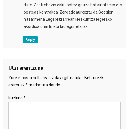
dute. Zer trebezia esku batez gauza bat sinatzeko eta
besteaz kontrakoa. Zergatik aurkeztu da Googlen
hitzarmena Legebiltzarrean Hezkuntza legerako
akordioa onartu eta lau egunetara?
Reply
Utzi erantzuna
Zure e-posta helbidea ez da argitaratuko.
Beharrezko
eremuak
*
markatuta daude
Iruzkina
*