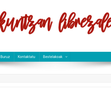
an Librezale
i Buruz
Kontaktatu
Bestelakoak