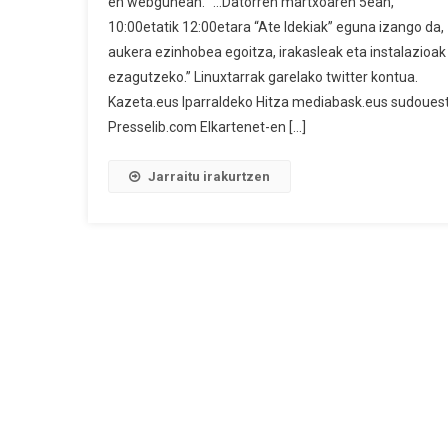
en webgunean. “…Datorren martxoaren 5ean,
10:00etatik 12:00etara “Ate Idekiak” eguna izango da,
aukera ezinhobea egoitza, irakasleak eta instalazioak
ezagutzeko.” Linuxtarrak garelako twitter kontua.
Kazeta.eus Iparraldeko Hitza mediabask.eus sudouest
Presselib.com Elkartenet-en […]
Jarraitu irakurtzen