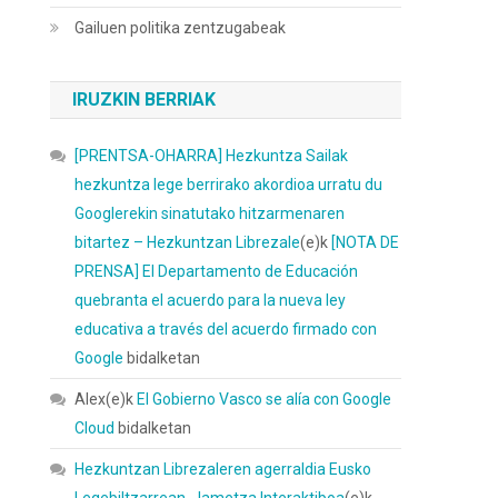
Gailuen politika zentzugabeak
IRUZKIN BERRIAK
[PRENTSA-OHARRA] Hezkuntza Sailak
hezkuntza lege berrirako akordioa urratu du
Googlerekin sinatutako hitzarmenaren
bitartez – Hezkuntzan Librezale
(e)k
[NOTA DE
PRENSA] El Departamento de Educación
quebranta el acuerdo para la nueva ley
educativa a través del acuerdo firmado con
Google
bidalketan
Alex
(e)k
El Gobierno Vasco se alía con Google
Cloud
bidalketan
Hezkuntzan Librezaleren agerraldia Eusko
Legebiltzarrean - Iametza Interaktiboa
(e)k