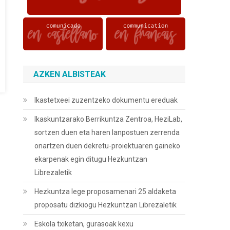
AZKEN ALBISTEAK
Ikastetxeei zuzentzeko dokumentu ereduak
Ikaskuntzarako Berrikuntza Zentroa, HeziLab,
sortzen duen eta haren lanpostuen zerrenda
onartzen duen dekretu-proiektuaren gaineko
ekarpenak egin ditugu Hezkuntzan
Librezaletik
Hezkuntza lege proposamenari 25 aldaketa
proposatu dizkiogu Hezkuntzan Librezaletik
Eskola txiketan, gurasoak kexu