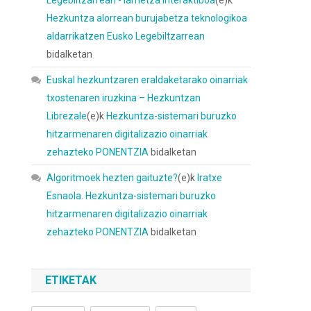
Hezkuntza alorrean burujabetza teknologikoa
aldarrikatzen Eusko Legebiltzarrean
bidalketan
Euskal hezkuntzaren eraldaketarako oinarriak
txostenaren iruzkina – Hezkuntzan
Librezale
(e)k
Hezkuntza-sistemari buruzko
hitzarmenaren digitalizazio oinarriak
zehazteko PONENTZIA
bidalketan
Algoritmoek hezten gaituzte?
(e)k
Iratxe
Esnaola. Hezkuntza-sistemari buruzko
hitzarmenaren digitalizazio oinarriak
zehazteko PONENTZIA
bidalketan
ETIKETAK