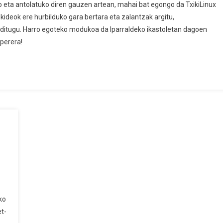
o eta antolatuko diren gauzen artean, mahai bat egongo da TxikiLinux
ideok ere hurbilduko gara bertara eta zalantzak argitu,
 ditugu. Harro egoteko modukoa da Iparraldeko ikastoletan dagoen
perera!
ko
ko
t-