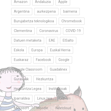
Amazon
Andaluzia
Apple
Argentina
aurkezpena
baimena
Burujabetza teknologikoa
Chromebook
Clementina
Coronavirus
COVID-19
Datuen metaketa
EAE
ElSalto
Eskola
Europa
Euskal Herria
Euskaraz
Facebook
Google
Google Classroom
Guadalinex
Gurasoak
Hezkuntza
Hezkuntza Legea
Instituzioak
Iparraldea
LinuxJaia
Luberri
Microsoft
Moodle
Nextcloud