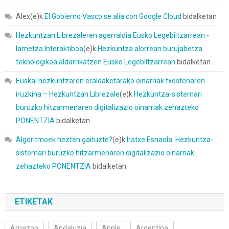
Alex
(e)k
El Gobierno Vasco se alía con Google Cloud
bidalketan
Hezkuntzan Librezaleren agerraldia Eusko Legebiltzarrean -
Iametza Interaktiboa
(e)k
Hezkuntza alorrean burujabetza
teknologikoa aldarrikatzen Eusko Legebiltzarrean
bidalketan
Euskal hezkuntzaren eraldaketarako oinarriak txostenaren
iruzkina – Hezkuntzan Librezale
(e)k
Hezkuntza-sistemari
buruzko hitzarmenaren digitalizazio oinarriak zehazteko
PONENTZIA
bidalketan
Algoritmoek hezten gaituzte?
(e)k
Iratxe Esnaola. Hezkuntza-
sistemari buruzko hitzarmenaren digitalizazio oinarriak
zehazteko PONENTZIA
bidalketan
ETIKETAK
Amazon
Andaluzia
Apple
Argentina