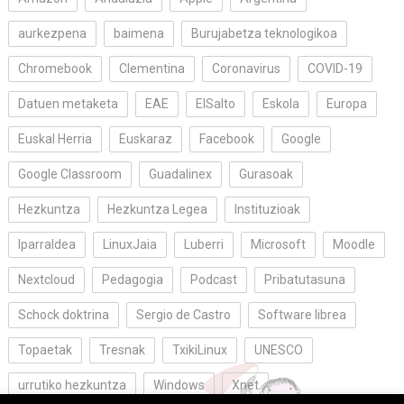
aurkezpena
baimena
Burujabetza teknologikoa
Chromebook
Clementina
Coronavirus
COVID-19
Datuen metaketa
EAE
ElSalto
Eskola
Europa
Euskal Herria
Euskaraz
Facebook
Google
Google Classroom
Guadalinex
Gurasoak
Hezkuntza
Hezkuntza Legea
Instituzioak
Iparraldea
LinuxJaia
Luberri
Microsoft
Moodle
Nextcloud
Pedagogia
Podcast
Pribatutasuna
Schock doktrina
Sergio de Castro
Software librea
Topaetak
Tresnak
TxikiLinux
UNESCO
urrutiko hezkuntza
Windows
Xnet