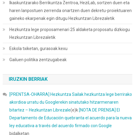
Ikaskuntzarako Berrikuntza Zentroa, HeziLab, sortzen duen eta
haren lanpostuen zerrenda onartzen duen dekretu-proiektuaren
gaineko ekarpenak egin ditugu Hezkuntzan Librezaletik
Hezkuntza lege proposamenari 25 aldaketa proposatu dizkiogu
Hezkuntzan Librezaletik
Eskola txiketan, gurasoak kexu
Gailuen politika zentzugabeak
IRUZKIN BERRIAK
[PRENTSA-OHARRA] Hezkuntza Sailak hezkuntza lege berrirako
akordioa urratu du Googlerekin sinatutako hitzarmenaren
bitartez – Hezkuntzan Librezale
(e)k
[NOTA DE PRENSA] El
Departamento de Educación quebranta el acuerdo para la nueva
ley educativa a través del acuerdo firmado con Google
bidalketan