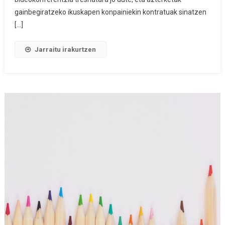
Hezkuntzaren
gainbegiratzeko ikuskapen konpainiekin kontratuak sinatzen
Eskakizuna
[…]
Jarraitu irakurtzen