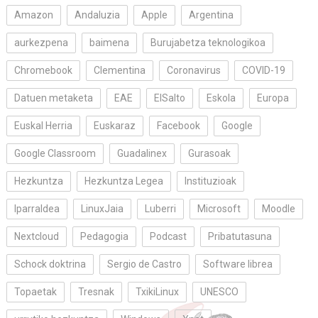
Amazon
Andaluzia
Apple
Argentina
aurkezpena
baimena
Burujabetza teknologikoa
Chromebook
Clementina
Coronavirus
COVID-19
Datuen metaketa
EAE
ElSalto
Eskola
Europa
Euskal Herria
Euskaraz
Facebook
Google
Google Classroom
Guadalinex
Gurasoak
Hezkuntza
Hezkuntza Legea
Instituzioak
Iparraldea
LinuxJaia
Luberri
Microsoft
Moodle
Nextcloud
Pedagogia
Podcast
Pribatutasuna
Schock doktrina
Sergio de Castro
Software librea
Topaetak
Tresnak
TxikiLinux
UNESCO