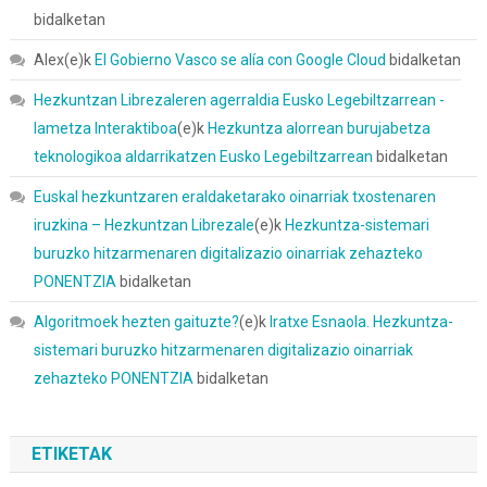
bidalketan
Alex
(e)k
El Gobierno Vasco se alía con Google Cloud
bidalketan
Hezkuntzan Librezaleren agerraldia Eusko Legebiltzarrean -
Iametza Interaktiboa
(e)k
Hezkuntza alorrean burujabetza
teknologikoa aldarrikatzen Eusko Legebiltzarrean
bidalketan
Euskal hezkuntzaren eraldaketarako oinarriak txostenaren
iruzkina – Hezkuntzan Librezale
(e)k
Hezkuntza-sistemari
buruzko hitzarmenaren digitalizazio oinarriak zehazteko
PONENTZIA
bidalketan
Algoritmoek hezten gaituzte?
(e)k
Iratxe Esnaola. Hezkuntza-
sistemari buruzko hitzarmenaren digitalizazio oinarriak
zehazteko PONENTZIA
bidalketan
ETIKETAK