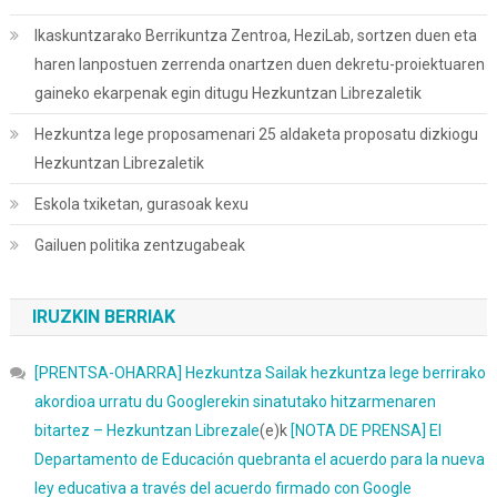
Ikaskuntzarako Berrikuntza Zentroa, HeziLab, sortzen duen eta
haren lanpostuen zerrenda onartzen duen dekretu-proiektuaren
gaineko ekarpenak egin ditugu Hezkuntzan Librezaletik
Hezkuntza lege proposamenari 25 aldaketa proposatu dizkiogu
Hezkuntzan Librezaletik
Eskola txiketan, gurasoak kexu
Gailuen politika zentzugabeak
IRUZKIN BERRIAK
[PRENTSA-OHARRA] Hezkuntza Sailak hezkuntza lege berrirako
akordioa urratu du Googlerekin sinatutako hitzarmenaren
bitartez – Hezkuntzan Librezale
(e)k
[NOTA DE PRENSA] El
Departamento de Educación quebranta el acuerdo para la nueva
ley educativa a través del acuerdo firmado con Google