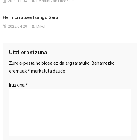
2019-11-04
Hezkuntzan Librezale
Herri Urratsen Izango Gara
2022-04-29
Mikel
Utzi erantzuna
Zure e-posta helbidea ez da argitaratuko.
Beharrezko
eremuak
*
markatuta daude
Iruzkina
*