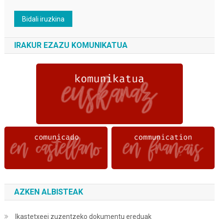
IRAKUR EZAZU KOMUNIKATUA
AZKEN ALBISTEAK
Ikastetxeei zuzentzeko dokumentu ereduak