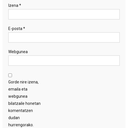
Izena
*
E-posta
*
Webgunea
Gorde nire izena,
emaila eta
webgunea
bilatzaile honetan
komentatzen
dudan
hurrengorako.