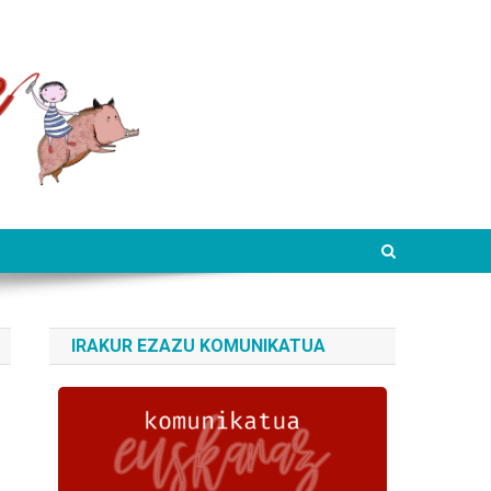
IRAKUR EZAZU KOMUNIKATUA