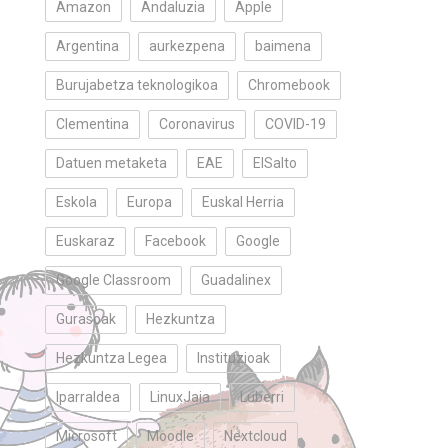
Amazon
Andaluzia
Apple
Argentina
aurkezpena
baimena
Burujabetza teknologikoa
Chromebook
Clementina
Coronavirus
COVID-19
Datuen metaketa
EAE
ElSalto
Eskola
Europa
Euskal Herria
Euskaraz
Facebook
Google
Google Classroom
Guadalinex
Gurasoak
Hezkuntza
Hezkuntza Legea
Instituzioak
Iparraldea
LinuxJaia
Luberri
Microsoft
Moodle
Nextcloud