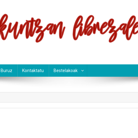
an Librezale
i Buruz
Kontaktatu
Bestelakoak