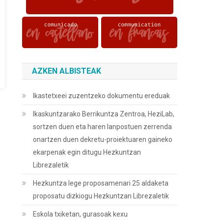
AZKEN ALBISTEAK
Ikastetxeei zuzentzeko dokumentu ereduak
Ikaskuntzarako Berrikuntza Zentroa, HeziLab,
sortzen duen eta haren lanpostuen zerrenda
onartzen duen dekretu-proiektuaren gaineko
ekarpenak egin ditugu Hezkuntzan
Librezaletik
Hezkuntza lege proposamenari 25 aldaketa
proposatu dizkiogu Hezkuntzan Librezaletik
Eskola txiketan, gurasoak kexu