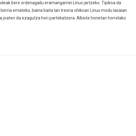
eak bere ordenagailu eramangarriei Linux jartzeko. Tipikoa da
berria emateko, baina baita lan tresna ohikoari Linux modu lasaian
ra joaten da ezagutza hori partekatzera. Albiste honetan horrelako