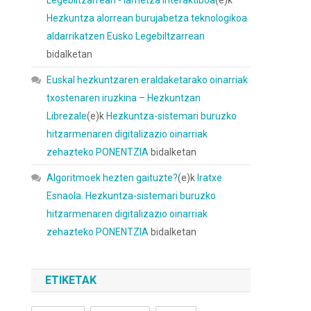
Hezkuntza alorrean burujabetza teknologikoa
aldarrikatzen Eusko Legebiltzarrean
bidalketan
Euskal hezkuntzaren eraldaketarako oinarriak
txostenaren iruzkina – Hezkuntzan
Librezale
(e)k
Hezkuntza-sistemari buruzko
hitzarmenaren digitalizazio oinarriak
zehazteko PONENTZIA
bidalketan
Algoritmoek hezten gaituzte?
(e)k
Iratxe
Esnaola. Hezkuntza-sistemari buruzko
hitzarmenaren digitalizazio oinarriak
zehazteko PONENTZIA
bidalketan
ETIKETAK