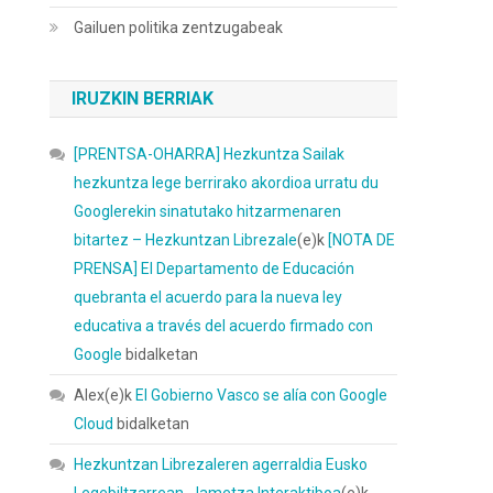
Gailuen politika zentzugabeak
IRUZKIN BERRIAK
[PRENTSA-OHARRA] Hezkuntza Sailak
hezkuntza lege berrirako akordioa urratu du
Googlerekin sinatutako hitzarmenaren
bitartez – Hezkuntzan Librezale
(e)k
[NOTA DE
PRENSA] El Departamento de Educación
quebranta el acuerdo para la nueva ley
educativa a través del acuerdo firmado con
Google
bidalketan
Alex
(e)k
El Gobierno Vasco se alía con Google
Cloud
bidalketan
Hezkuntzan Librezaleren agerraldia Eusko
Legebiltzarrean - Iametza Interaktiboa
(e)k