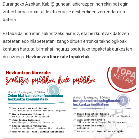
Durangoko Azokan, Kabi@ gunean, adierazpen horrekin bat egin
zuten hamaikatxo talde eta eragile desberdinen zerrendarekin
batera.
Eztabaida horretan sakontzeko asmoz, eta hezkuntzak datozen
asteetan edo hilabeteetan izango dituen erronka teknologikoak
kontuan hartuta, bi mahai-inguruz osatutako topaketak aurkezten
dizkizuegu:
Hezkunzan librezale topaketak
.