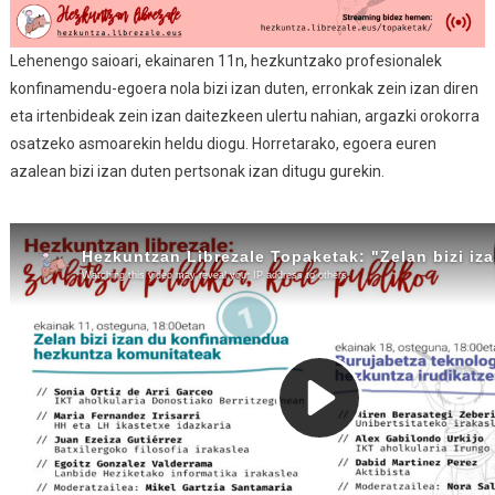
Lehenengo saioari, ekainaren 11n, hezkuntzako profesionalek
konfinamendu-egoera nola bizi izan duten, erronkak zein izan diren
eta irtenbideak zein izan daitezkeen ulertu nahian, argazki orokorra
osatzeko asmoarekin heldu diogu. Horretarako, egoera euren
azalean bizi izan duten pertsonak izan ditugu gurekin.