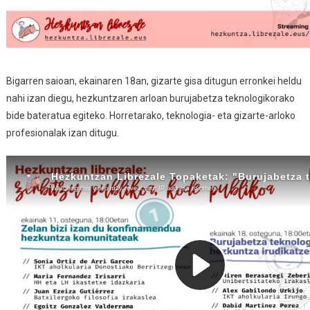
Bigarren saioan, ekainaren 18an, gizarte gisa ditugun erronkei heldu
nahi izan diegu, hezkuntzaren arloan burujabetza teknologikorako
bide bateratua egiteko. Horretarako, teknologia- eta gizarte-arloko
profesionalak izan ditugu.